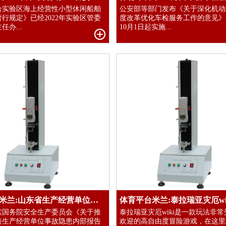
合实验区海上经营性小型休闲船舶
公安部等部门发布《关于深化机动
行规定》已经2022年实验区管委
度改革优化车检服务工作的意见》，
任办...
10月1日起实施...
体育平台米兰:山东省生产经营单位事故隐患内部报告奖励案例集（十二）
实国务院安全生产委员会《关于推
泰拉瑞亚灾厄wiki是一款玩法非
善生产经营单位事故隐患内部报告
欢迎的高自由度冒险游戏，在这里