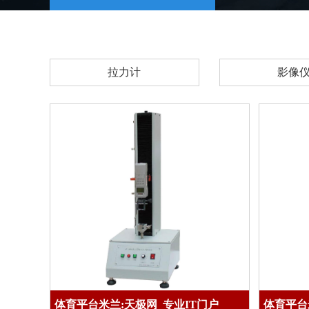
拉力计
影像
体育平台米兰:天极网_专业IT门户